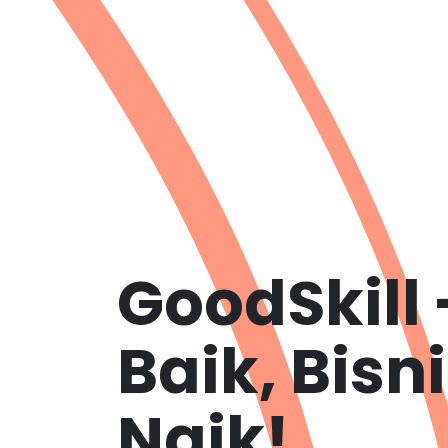
GoodSkill -
Baik, Bisn
Naik!