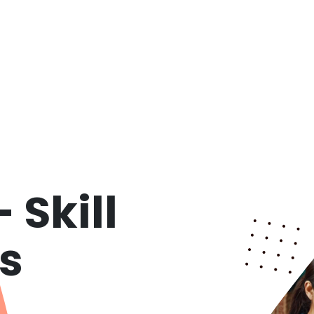
 Skill
is