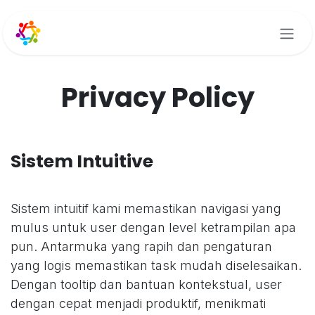
Skip ke Konten
Privacy Policy
Sistem Intuitive
Sistem intuitif kami memastikan navigasi yang
mulus untuk user dengan level ketrampilan apa
pun. Antarmuka yang rapih dan pengaturan
yang logis memastikan task mudah diselesaikan.
Dengan tooltip dan bantuan kontekstual, user
dengan cepat menjadi produktif, menikmati