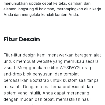
menunjukkan update cepat ke teks, gambar, dan
elemen langsung di halaman, merampingkan alur kerja
Anda dan mengelola kendali konten Anda.
Fitur Desain
Fitur-fitur design kami menawarkan beragam alat
untuk membuat website yang memukau secara
visual. Menggunakan editor WYSIWYG, drag-
and-drop blok penyusun, dan templat
berdasarkan Bootstrap untuk kustomisasi tanpa
masalah. Dengan tema-tema profesional dan
sistem yang intuitif, Anda dapat merancang
dengan mudah dan tepat, memastikan hasil