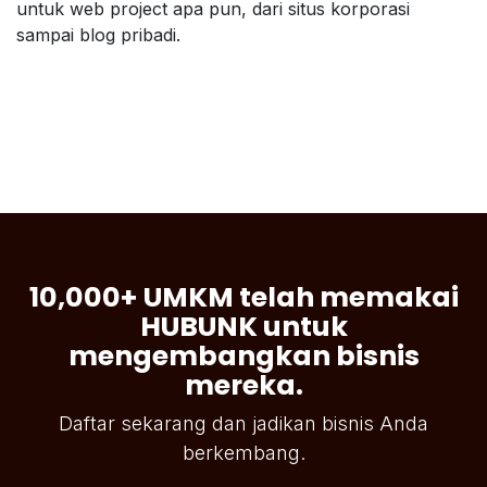
untuk web project apa pun, dari situs korporasi
sampai blog pribadi.
10,000+ UMKM telah memakai
HUBUNK untuk
mengembangkan bisnis
mereka.
Daftar sekarang dan jadikan bisnis Anda
berkembang.