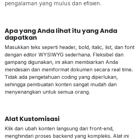
pengalaman yang mulus dan efisien.
Apa yang Anda lihat itu yang Anda
dapatkan
Masukkan teks seperti header, bold, italic, list, dan font
dengan editor WYSIWYG sederhana. Fleksibel dan
gampang digunakan, ini akan membiarkan Anda
mendesain dan memformat dokumen secara real time.
Tidak ada pengetahuan coding yang diperlukan,
sehingga pembuatan konten sangat mudah dan
menyenangkan untuk semua orang.
Alat Kustomisasi
Klik dan ubah konten langsung dari front-end,
menghindari proses backend yang kompleks. Alat ini