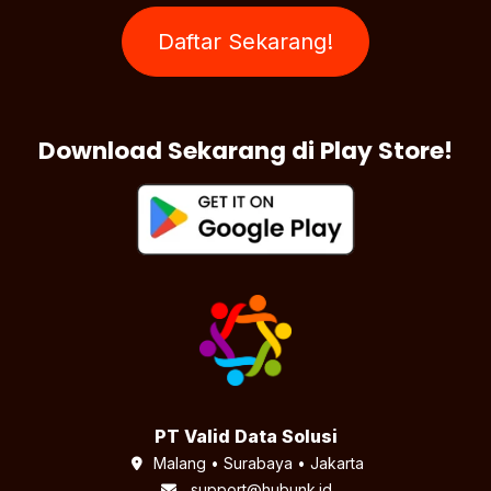
Daftar Sekarang!
Download Sekarang di Play Store!
PT Valid Data Solusi
Malang • Surabaya • Jakarta
support@hubunk
.id